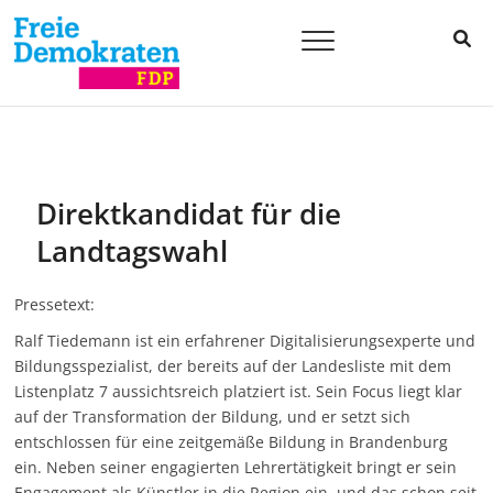
Skip
to
Ralf
BILDUNG
content
EINFACH
BESSER
Tiedemann
MACHEN.
Direktkandidat für die
Landtagswahl
Pressetext:
Ralf Tiedemann ist ein erfahrener Digitalisierungsexperte und
Bildungsspezialist, der bereits auf der Landesliste mit dem
Listenplatz 7 aussichtsreich platziert ist. Sein Focus liegt klar
auf der Transformation der Bildung, und er setzt sich
entschlossen für eine zeitgemäße Bildung in Brandenburg
ein. Neben seiner engagierten Lehrertätigkeit bringt er sein
Engagement als Künstler in die Region ein, und das schon seit