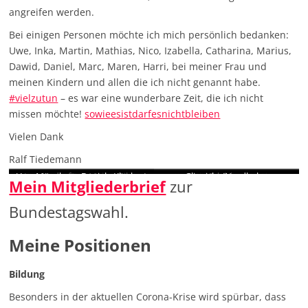
angreifen werden.
Bei einigen Personen möchte ich mich persönlich bedanken:
Uwe, Inka, Martin, Mathias, Nico, Izabella, Catharina, Marius,
Dawid, Daniel, Marc, Maren, Harri, bei meiner Frau und
meinen Kindern und allen die ich nicht genannt habe.
#vielzutun
– es war eine wunderbare Zeit, die ich nicht
missen möchte!
sowieesistdarfesnichtbleiben
Vielen Dank
Ralf Tiedemann
Uwe Münchow, Daniela Kluckert
Hennigsdorf mit Maren Gilzer-
Glienicke/Nordbahn, Daniela
Linda Teuteberg MdB
Hohen Neuendorf
Julis Brandenburg
im Interview
im Gespräch
Grüneberg
Christoph Plass im Norden
Glienicke/Nordbahn
Mühlenbecker Land
Hohen Neuendorf
Beat Fabrik
MAZ Talk
Schildow
Velten
Mein Mitgliederbrief
zur
MdB, Dr. Lukas Köhler MdB, Dr.
Kluckert MdB, Dr. Lukas Köhler
Kuhlmann
Oberlack
MdB
Bundestagswahl.
Meine Positionen
Bildung
Besonders in der aktuellen Corona-Krise wird spürbar, dass